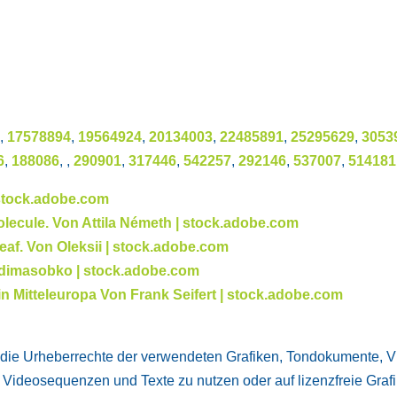
7
,
17578894
,
19564924
,
20134003
,
22485891
,
25295629
,
3053
6
,
188086
, ,
290901
,
317446
,
542257
,
292146
,
537007
,
514181
stock.adobe.com
olecule. Von Attila Németh | stock.adobe.com
leaf. Von Oleksii | stock.adobe.com
n dimasobko | stock.adobe.com
 Mitteleuropa Von Frank Seifert | stock.adobe.com
onen die Urheberrechte der verwendeten Grafiken, Tondokumente,
e, Videosequenzen und Texte zu nutzen oder auf lizenzfreie G