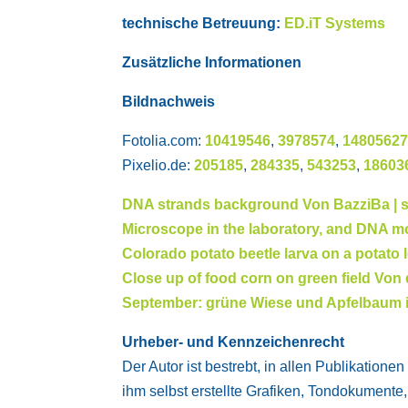
technische Betreuung:
ED.iT Systems
Zusätzliche Informationen
Bildnachweis
Fotolia.com:
10419546
,
3978574
,
1480562
Pixelio.de:
205185
,
284335
,
543253
,
18603
DNA strands background Von BazziBa | 
Microscope in the laboratory, and DNA m
Colorado potato beetle larva on a potato 
Close up of food corn on green field Vo
September: grüne Wiese und Apfelbaum in
Urheber- und Kennzeichenrecht
Der Autor ist bestrebt, in allen Publikati
ihm selbst erstellte Grafiken, Tondokument