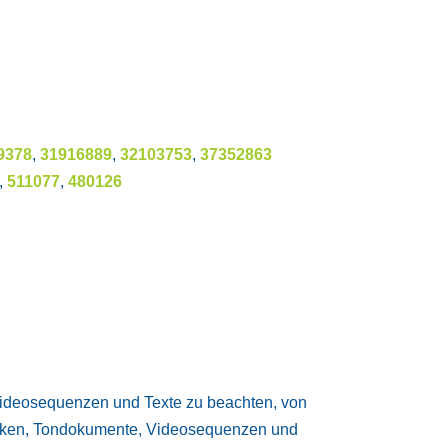
9378
,
31916889
,
32103753
,
37352863
,
511077
,
480126
 Videosequenzen und Texte zu beachten, von
rafiken, Tondokumente, Videosequenzen und